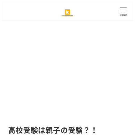
メ
イ
MENU
ン
コ
ン
テ
ン
ツ
へ
移
動
高校受験は親子の受験？！