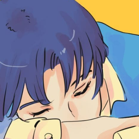
コ
ン
テ
ン
ツ
へ
移
動