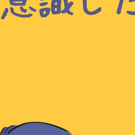
メ
イ
ン