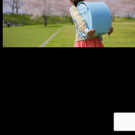
メ
イ
ン
コ
ン
テ
ン
ツ
へ
移
動