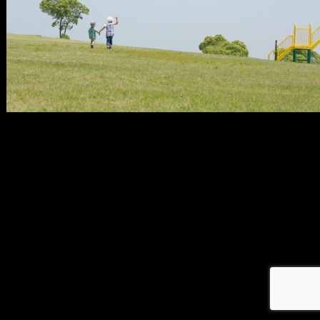
メ
イ
ン
コ
ン
テ
ン
ツ
へ
移
動