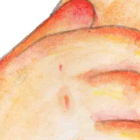
メ
イ
ン
コ
ン
テ
ン
ツ
へ