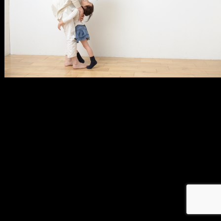
メ
イ
ン
コ
ン
テ
ン
ツ
へ
移
動