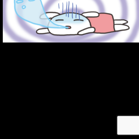
メ
イ
ン
コ
ン
テ
ン
ツ
へ
移
動