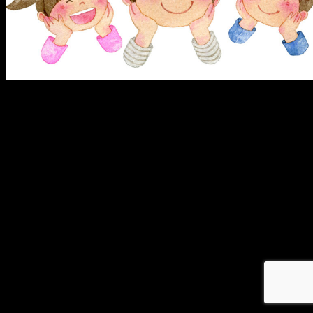
メ
イ
ン
コ
ン
テ
ン
ツ
へ
移
動