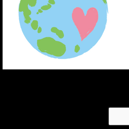
メ
イ
ン
コ
ン
テ
ン
ツ
へ
移
動